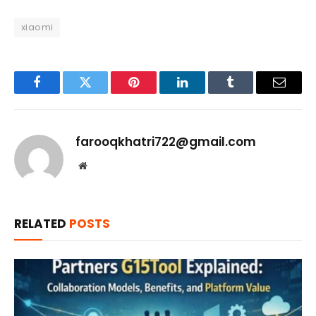
xiaomi
Facebook
Twitter
Pinterest
LinkedIn
Tumblr
Email
farooqkhatri722@gmail.com
Website
RELATED
POSTS