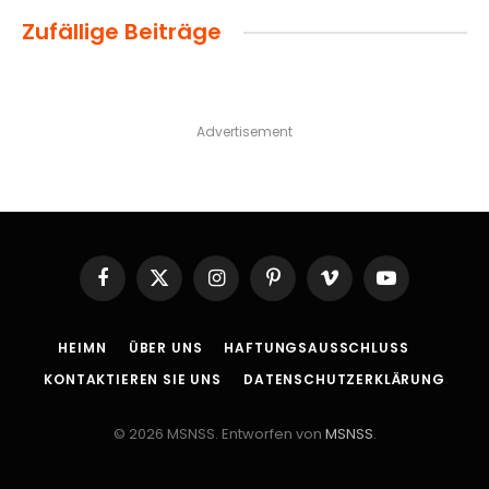
Zufällige Beiträge
Advertisement
Facebook
X
Instagram
Pinterest
Vimeo
YouTube
(Twitter)
HEIMN
ÜBER UNS
HAFTUNGSAUSSCHLUSS
KONTAKTIEREN SIE UNS
DATENSCHUTZERKLÄRUNG
© 2026 MSNSS. Entworfen von
MSNSS
.