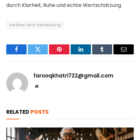
durch Klarheit, Ruhe und echte Wertschätzung.
weißes herz bedeutung
Facebook
Twitter
Pinterest
LinkedIn
Tumblr
Email
farooqkhatri722@gmail.com
Website
RELATED
POSTS