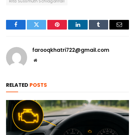
Rita Süssmuth Schlaganfall
Facebook
Twitter
Pinterest
LinkedIn
Tumblr
Email
farooqkhatri722@gmail.com
Website
RELATED
POSTS