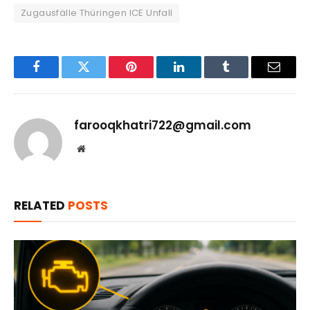
Zugausfälle Thüringen ICE Unfall
Facebook
Twitter
Pinterest
LinkedIn
Tumblr
Email
farooqkhatri722@gmail.com
Website
RELATED
POSTS