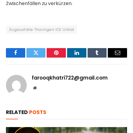
Zwischenfällen zu verkürzen.
Zugausfälle Thüringen ICE Unfall
Facebook
Twitter
Pinterest
LinkedIn
Tumblr
Email
farooqkhatri722@gmail.com
Website
RELATED
POSTS