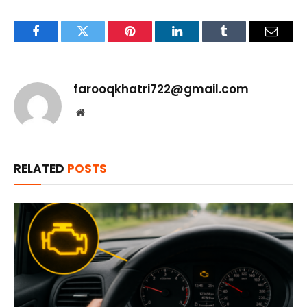
Facebook
Twitter
Pinterest
LinkedIn
Tumblr
Email
farooqkhatri722@gmail.com
Website
RELATED
POSTS