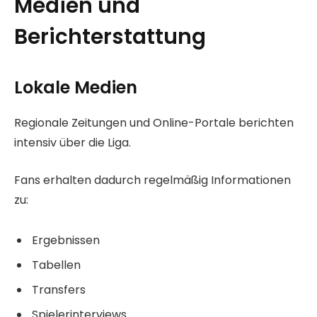
Medien und
Berichterstattung
Lokale Medien
Regionale Zeitungen und Online-Portale berichten
intensiv über die Liga.
Fans erhalten dadurch regelmäßig Informationen
zu:
Ergebnissen
Tabellen
Transfers
Spielerinterviews