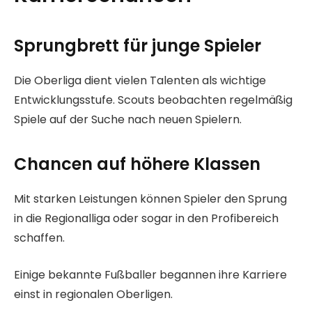
Sprungbrett für junge Spieler
Die Oberliga dient vielen Talenten als wichtige
Entwicklungsstufe. Scouts beobachten regelmäßig
Spiele auf der Suche nach neuen Spielern.
Chancen auf höhere Klassen
Mit starken Leistungen können Spieler den Sprung
in die Regionalliga oder sogar in den Profibereich
schaffen.
Einige bekannte Fußballer begannen ihre Karriere
einst in regionalen Oberligen.