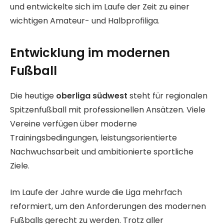
und entwickelte sich im Laufe der Zeit zu einer
wichtigen Amateur- und Halbprofiliga.
Entwicklung im modernen
Fußball
Die heutige
oberliga südwest
steht für regionalen
Spitzenfußball mit professionellen Ansätzen. Viele
Vereine verfügen über moderne
Trainingsbedingungen, leistungsorientierte
Nachwuchsarbeit und ambitionierte sportliche
Ziele.
Im Laufe der Jahre wurde die Liga mehrfach
reformiert, um den Anforderungen des modernen
Fußballs gerecht zu werden. Trotz aller