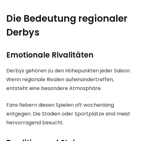
Die Bedeutung regionaler
Derbys
Emotionale Rivalitäten
Derbys gehören zu den Höhepunkten jeder Saison.
Wenn regionale Rivalen aufeinandertreffen,
entsteht eine besondere Atmosphäre.
Fans fiebern diesen Spielen oft wochenlang
entgegen. Die Stadien oder Sportplätze sind meist
hervorragend besucht.