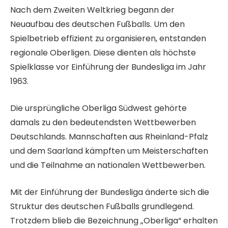
Nach dem Zweiten Weltkrieg begann der
Neuaufbau des deutschen Fußballs. Um den
Spielbetrieb effizient zu organisieren, entstanden
regionale Oberligen. Diese dienten als höchste
Spielklasse vor Einführung der Bundesliga im Jahr
1963.
Die ursprüngliche Oberliga Südwest gehörte
damals zu den bedeutendsten Wettbewerben
Deutschlands. Mannschaften aus Rheinland-Pfalz
und dem Saarland kämpften um Meisterschaften
und die Teilnahme an nationalen Wettbewerben.
Mit der Einführung der Bundesliga änderte sich die
Struktur des deutschen Fußballs grundlegend.
Trotzdem blieb die Bezeichnung „Oberliga“ erhalten