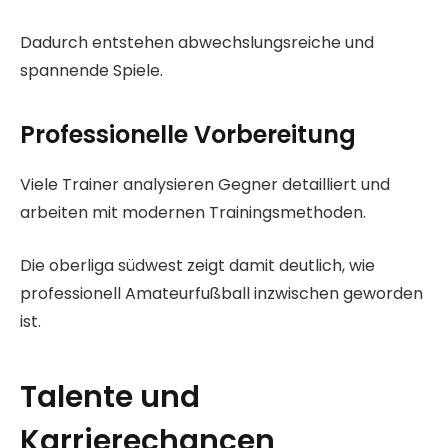
Dadurch entstehen abwechslungsreiche und
spannende Spiele.
Professionelle Vorbereitung
Viele Trainer analysieren Gegner detailliert und
arbeiten mit modernen Trainingsmethoden.
Die oberliga südwest zeigt damit deutlich, wie
professionell Amateurfußball inzwischen geworden
ist.
Talente und
Karrierechancen