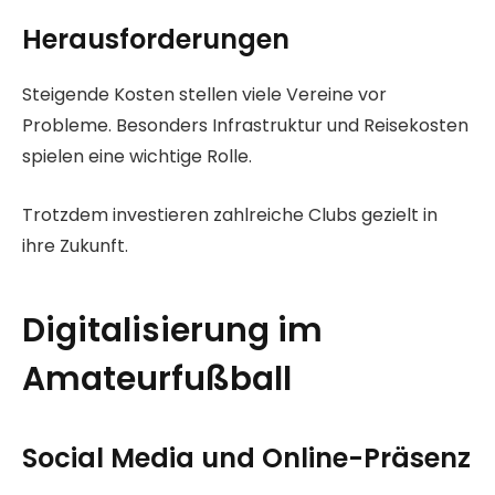
Herausforderungen
Steigende Kosten stellen viele Vereine vor
Probleme. Besonders Infrastruktur und Reisekosten
spielen eine wichtige Rolle.
Trotzdem investieren zahlreiche Clubs gezielt in
ihre Zukunft.
Digitalisierung im
Amateurfußball
Social Media und Online-Präsenz