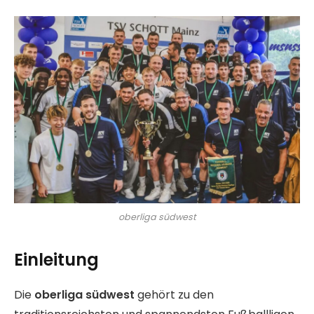
oberliga südwest
Einleitung
Die
oberliga südwest
gehört zu den