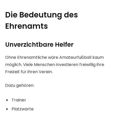
Die Bedeutung des
Ehrenamts
Unverzichtbare Helfer
Ohne Ehrenamtliche wäre Amateurfußball kaum
möglich. Viele Menschen investieren freiwillig ihre
Freizeit für ihren Verein.
Dazu gehören:
Trainer
Platzwarte