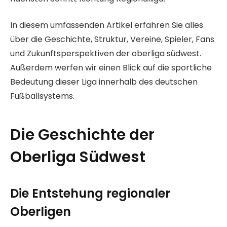
In diesem umfassenden Artikel erfahren Sie alles
über die Geschichte, Struktur, Vereine, Spieler, Fans
und Zukunftsperspektiven der oberliga südwest.
Außerdem werfen wir einen Blick auf die sportliche
Bedeutung dieser Liga innerhalb des deutschen
Fußballsystems.
Die Geschichte der
Oberliga Südwest
Die Entstehung regionaler
Oberligen