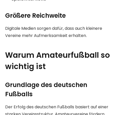
Größere Reichweite
Digitale Medien sorgen dafür, dass auch kleinere
Vereine mehr Aufmerksamkeit erhalten.
Warum Amateurfußball so
wichtig ist
Grundlage des deutschen
Fußballs
Der Erfolg des deutschen Fußballs basiert auf einer
starken Vereinsstruktur. Amateurvereine fördern