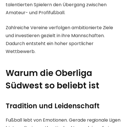
talentierten Spielern den Übergang zwischen
Amateur- und Profifußball.
Zahlreiche Vereine verfolgen ambitionierte Ziele
und investieren gezielt in ihre Mannschaften.
Dadurch entsteht ein hoher sportlicher
Wettbewerb.
Warum die Oberliga
Südwest so beliebt ist
Tradition und Leidenschaft
Fußball lebt von Emotionen. Gerade regionale Ligen