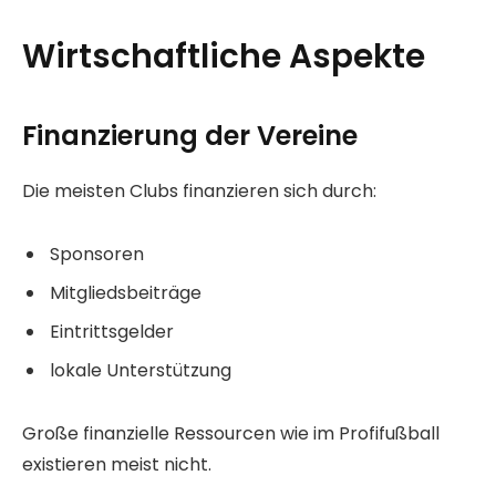
Wirtschaftliche Aspekte
Finanzierung der Vereine
Die meisten Clubs finanzieren sich durch:
Sponsoren
Mitgliedsbeiträge
Eintrittsgelder
lokale Unterstützung
Große finanzielle Ressourcen wie im Profifußball
existieren meist nicht.