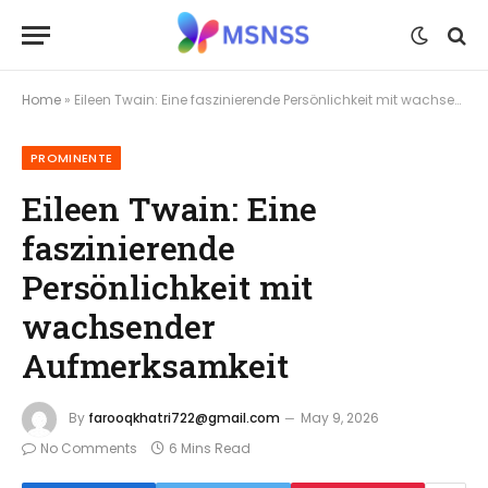
Home
»
Eileen Twain: Eine faszinierende Persönlichkeit mit wachsender Aufmerksamkeit
PROMINENTE
Eileen Twain: Eine
faszinierende
Persönlichkeit mit
wachsender
Aufmerksamkeit
By
farooqkhatri722@gmail.com
May 9, 2026
No Comments
6 Mins Read