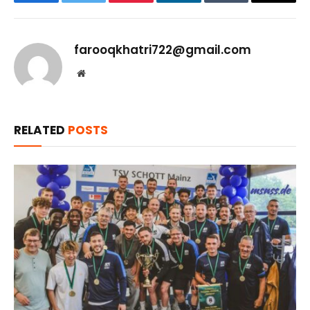
Facebook
Twitter
Pinterest
LinkedIn
Tumblr
Email
farooqkhatri722@gmail.com
Website
RELATED
POSTS