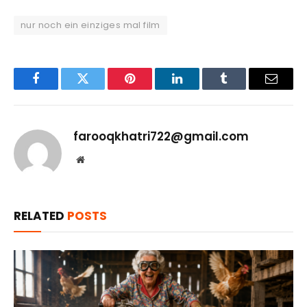
nur noch ein einziges mal film
Facebook
Twitter
Pinterest
LinkedIn
Tumblr
Email
farooqkhatri722@gmail.com
Website
RELATED
POSTS