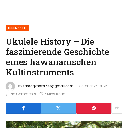
LEBENSSTIL
Ukulele History – Die
faszinierende Geschichte
eines hawaiianischen
Kultinstruments
By
farooqkhatri722@gmail.com
October 26, 2025
No Comments
7 Mins Read