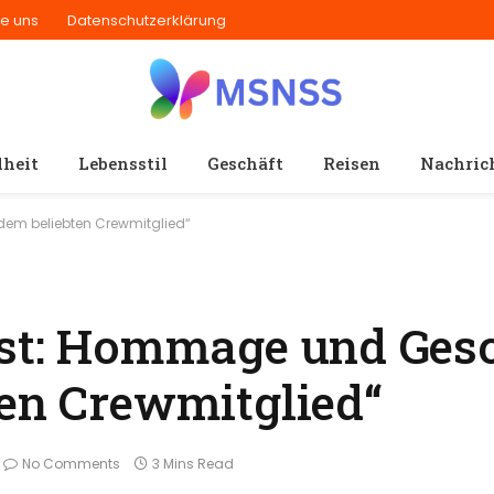
ie uns
Datenschutzerklärung
heit
Lebensstil
Geschäft
Reisen
Nachric
 dem beliebten Crewmitglied“
ist: Hommage und Ges
ten Crewmitglied“
No Comments
3 Mins Read