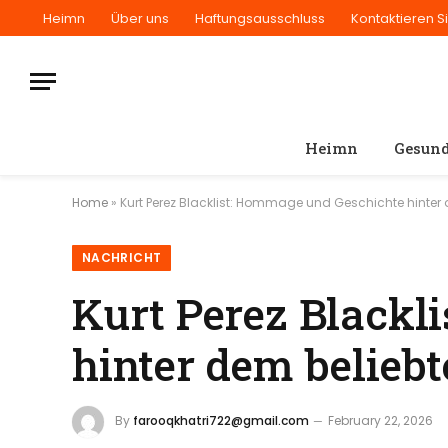
Heimn
Über uns
Haftungsausschluss
Kontaktieren S
Heimn
Gesund
Home
»
Kurt Perez Blacklist: Hommage und Geschichte hinter
NACHRICHT
Kurt Perez Blackl
hinter dem belieb
By
farooqkhatri722@gmail.com
February 22, 2026