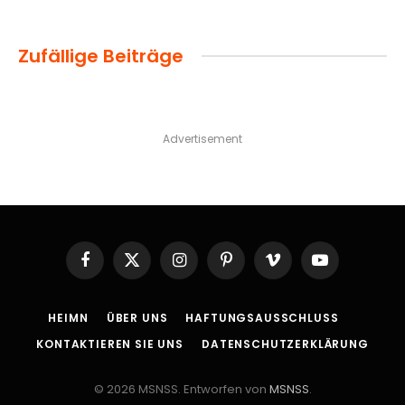
Zufällige Beiträge
Advertisement
Facebook
X
Instagram
Pinterest
Vimeo
YouTube
(Twitter)
HEIMN
ÜBER UNS
HAFTUNGSAUSSCHLUSS
KONTAKTIEREN SIE UNS
DATENSCHUTZERKLÄRUNG
© 2026 MSNSS. Entworfen von
MSNSS
.