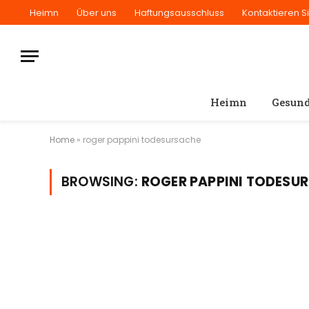
Heimn
Über uns
Haftungsausschluss
Kontaktieren S
Heimn
Gesund
Home
»
roger pappini todesursache
BROWSING:
ROGER PAPPINI TODESU